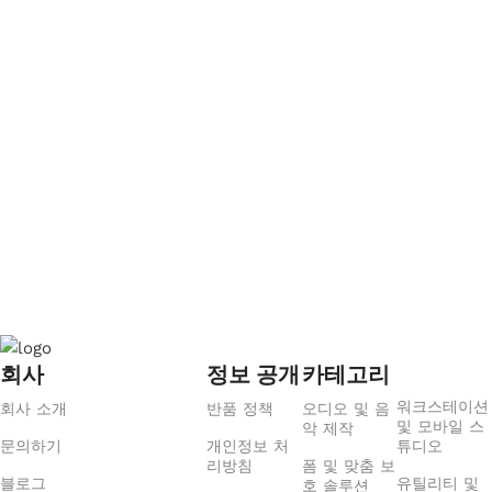
회사
정보 공개
카테고리
워크스테이션
회사 소개
반품 정책
오디오 및 음
및 모바일 스
악 제작
문의하기
개인정보 처
튜디오
리방침
폼 및 맞춤 보
블로그
유틸리티 및
호 솔루션